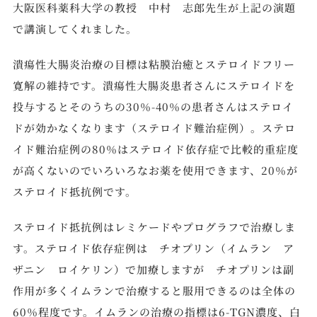
大阪医科薬科大学の教授 中村 志郎先生が上記の演題
で講演してくれました。
潰瘍性大腸炎治療の目標は粘膜治癒とステロイドフリー
寛解の維持です。潰瘍性大腸炎患者さんにステロイドを
投与するとそのうちの30％-40％の患者さんはステロイ
ドが効かなくなります（ステロイド難治症例）。ステロ
イド難治症例の80％はステロイド依存症で比較的重症度
が高くないのでいろいろなお薬を使用できます、20％が
ステロイド抵抗例です。
ステロイド抵抗例はレミケードやプログラフで治療しま
す。ステロイド依存症例は チオプリン（イムラン ア
ザニン ロイケリン）で加療しますが チオプリンは副
作用が多くイムランで治療すると服用できるのは全体の
60％程度です。イムランの治療の指標は6-TGN濃度、白