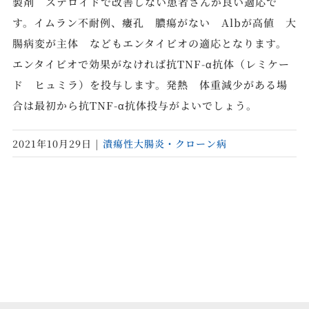
製剤 ステロイドで改善しない患者さんが良い適応で
す。イムラン不耐例、瘻孔 膿瘍がない Albが高値 大
腸病変が主体 などもエンタイビオの適応となります。
エンタイビオで効果がなければ抗TNF-α抗体（レミケー
ド ヒュミラ）を投与します。発熱 体重減少がある場
合は最初から抗TNF-α抗体投与がよいでしょう。
2021年10月29日
|
潰瘍性大腸炎・クローン病