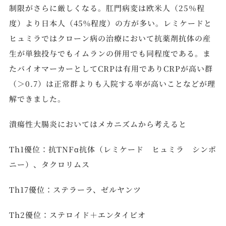
制限がさらに厳しくなる。肛門病変は欧米人（25％程
度）より日本人（45%程度）の方が多い。レミケードと
ヒュミラではクローン病の治療において抗薬剤抗体の産
生が単独投与でもイムランの併用でも同程度である。ま
たバイオマーカーとしてCRPは有用でありCRPが高い群
（＞0.7）は正常群よりも入院する率が高いことなどが理
解できました。
潰瘍性大腸炎においてはメカニズムから考えると
Th1優位：抗TNFα抗体（レミケード ヒュミラ シンポ
ニー）、タクロリムス
Th17優位：ステラーラ、ゼルヤンツ
Th2優位：ステロイド＋エンタイビオ