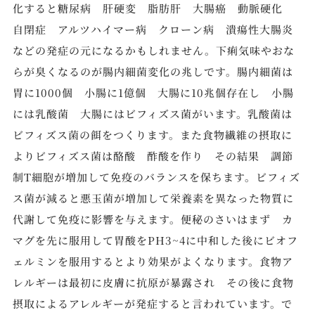
化すると糖尿病 肝硬変 脂肪肝 大腸癌 動脈硬化
自閉症 アルツハイマー病 クローン病 潰瘍性大腸炎
などの発症の元になるかもしれません。下痢気味やおな
らが臭くなるのが腸内細菌変化の兆しです。腸内細菌は
胃に1000個 小腸に1億個 大腸に10兆個存在し 小腸
には乳酸菌 大腸にはビフィズス菌がいます。乳酸菌は
ビフィズス菌の餌をつくります。また食物繊維の摂取に
よりビフィズス菌は酪酸 酢酸を作り その結果 調節
制T細胞が増加して免疫のバランスを保ちます。ビフィズ
ス菌が減ると悪玉菌が増加して栄養素を異なった物質に
代謝して免疫に影響を与えます。便秘のさいはまず カ
マグを先に服用して胃酸をPH3~4に中和した後にビオフ
ェルミンを服用するとより効果がよくなります。食物ア
レルギーは最初に皮膚に抗原が暴露され その後に食物
摂取によるアレルギーが発症すると言われています。で