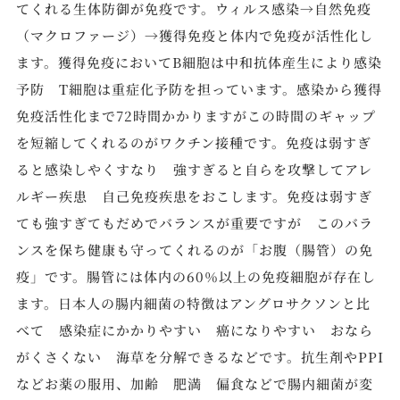
てくれる生体防御が免疫です。ウィルス感染→自然免疫
（マクロファージ）→獲得免疫と体内で免疫が活性化し
ます。獲得免疫においてB細胞は中和抗体産生により感染
予防 T細胞は重症化予防を担っています。感染から獲得
免疫活性化まで72時間かかりますがこの時間のギャップ
を短縮してくれるのがワクチン接種です。免疫は弱すぎ
ると感染しやくすなり 強すぎると自らを攻撃してアレ
ルギー疾患 自己免疫疾患をおこします。免疫は弱すぎ
ても強すぎてもだめでバランスが重要ですが このバラ
ンスを保ち健康も守ってくれるのが「お腹（腸管）の免
疫」です。腸管には体内の60％以上の免疫細胞が存在し
ます。日本人の腸内細菌の特徴はアングロサクソンと比
べて 感染症にかかりやすい 癌になりやすい おなら
がくさくない 海草を分解できるなどです。抗生剤やPPI
などお薬の服用、加齢 肥満 偏食などで腸内細菌が変