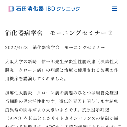
Skip
to
content
消化器病学会 モーニングセミナー２
2022/4/23 消化器病学会 モーニングセミナー
大阪大学の新崎 信一郎先生が炎症性腸疾患（潰瘍性大
腸炎 クローン病）の病態と治療に使用されるお薬の作
用機序を講演してくれました。
潰瘍性大腸炎 クローン病の病態のひとつは腸管免疫担
当細胞の異常活性化です。遺伝的素因も関与しますが免
疫異常の関与がより大きいようです。抗原提示細胞
（APC）を起点としたサイトカインバランスの制御が崩
れている状態です。APCからの情報伝達によりヘルパーT