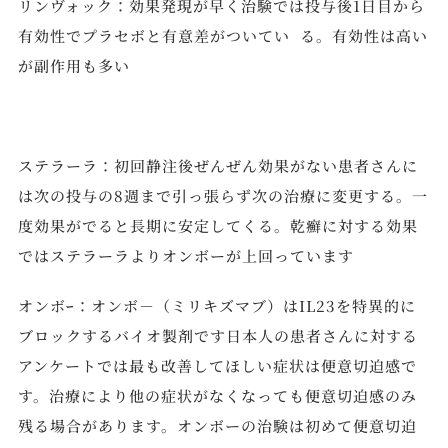
リンヴォック：効果発現が早く治験では投与後1日目から
有効性でプラセボと有意差がついてい る。有効性は高い
が副作用も多い
ステラーラ：初回静注後ぜんぜん効果がない患者さんに
は次の投与の8週まで引っ張らず次の治療に変更する。一
度効果がでると長期に安定してくる。乾癬に対する効果
ではステラーラよりオンボーが上回っています
オンボｰ：オンボ－（ミリキズマブ）はIL23を特異的に
ブロックするバイオ製剤です日本人の患者さんに対する
アンケートでは最も改善してほしい症状は便意切迫感で
す。治療により他の症状がなくなっても便意切迫感のみ
残る場合があります。オンボーの治験は初めて便意切迫