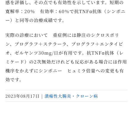
感を評価し、その点でも有効性を示しています。短期の
寛解率：20％ 有効率：60％で抗TNFα抗体（シンポニ
ー）と同等の治療成績です。
実際の診療において 重症例には静注のシクロスポリ
ン、プログラフ＋ステラーラ、プログラフ＋エンタイビ
オ、ゼルヤンツ30mg/日が有用です。抗TNFα抗体（レ
ミケード）の2次無効だけれども反応がある場合には作用
機序をかえずにシンポニー ヒュミラ倍量への変更も有
効です。
2023年08月17日
|
潰瘍性大腸炎・クローン病