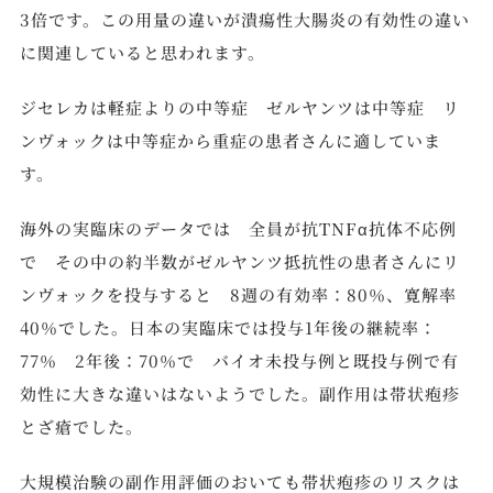
3倍です。この用量の違いが潰瘍性大腸炎の有効性の違い
に関連していると思われます。
ジセレカは軽症よりの中等症 ゼルヤンツは中等症 リ
ンヴォックは中等症から重症の患者さんに適していま
す。
海外の実臨床のデータでは 全員が抗TNFα抗体不応例
で その中の約半数がゼルヤンツ抵抗性の患者さんにリ
ンヴォックを投与すると 8週の有効率：80％、寛解率
40％でした。日本の実臨床では投与1年後の継続率：
77％ 2年後：70％で バイオ未投与例と既投与例で有
効性に大きな違いはないようでした。副作用は帯状疱疹
とざ瘡でした。
大規模治験の副作用評価のおいても帯状疱疹のリスクは