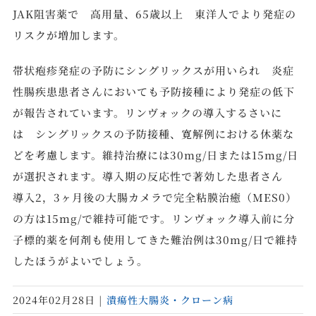
JAK阻害薬で 高用量、65歳以上 東洋人でより発症の
リスクが増加します。
帯状疱疹発症の予防にシングリックスが用いられ 炎症
性腸疾患患者さんにおいても予防接種により発症の低下
が報告されています。リンヴォックの導入するさいに
は シングリックスの予防接種、寛解例における休薬な
どを考慮します。維持治療には30mg/日または15mg/日
が選択されます。導入期の反応性で著効した患者さん
導入2，3ヶ月後の大腸カメラで完全粘膜治癒（MES0）
の方は15mg/で維持可能です。リンヴォック導入前に分
子標的薬を何剤も使用してきた難治例は30mg/日で維持
したほうがよいでしょう。
2024年02月28日
|
潰瘍性大腸炎・クローン病