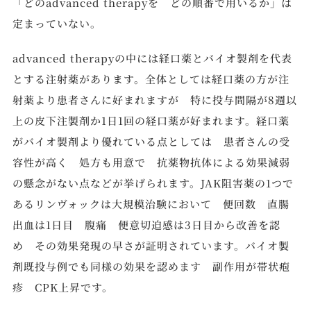
「どのadvanced therapyを どの順番で用いるか」は
定まっていない。
advanced therapyの中には経口薬とバイオ製剤を代表
とする注射薬があります。全体としては経口薬の方が注
射薬より患者さんに好まれますが 特に投与間隔が8週以
上の皮下注製剤か1日1回の経口薬が好まれます。経口薬
がバイオ製剤より優れている点としては 患者さんの受
容性が高く 処方も用意で 抗薬物抗体による効果減弱
の懸念がない点などが挙げられます。JAK阻害薬の1つで
あるリンヴォックは大規模治験において 便回数 直腸
出血は1日目 腹痛 便意切迫感は3日目から改善を認
め その効果発現の早さが証明されています。バイオ製
剤既投与例でも同様の効果を認めます 副作用が帯状疱
疹 CPK上昇です。